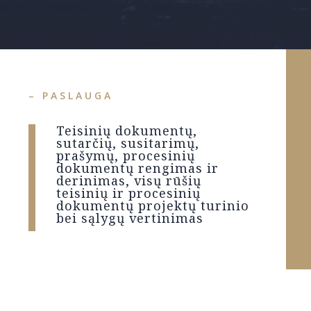
– PASLAUGA
Teisinių dokumentų,
sutarčių, susitarimų,
prašymų, procesinių
dokumentų rengimas ir
derinimas, visų rūšių
teisinių ir procesinių
dokumentų projektų turinio
bei sąlygų vertinimas