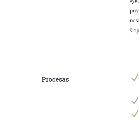
vykd
pri
nesk
šioj
Procesas