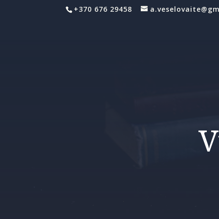
+370 676 29458
a.veselovaite@gm
V