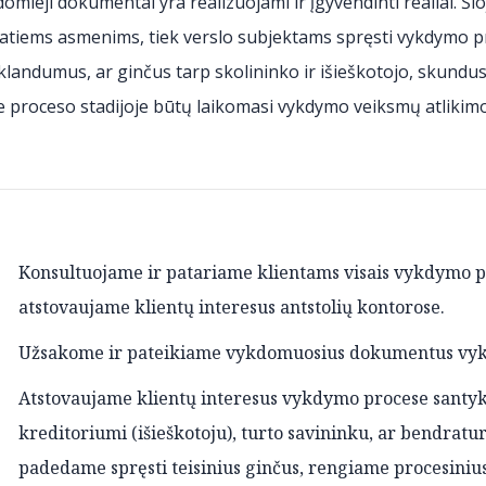
omieji dokumentai yra realizuojami ir įgyvendinti realiai. Š
vatiems asmenims, tiek verslo subjektams spręsti vykdymo p
landumus, ar ginčus tarp skolininko ir išieškotojo, skundus,
e proceso stadijoje būtų laikomasi vykdymo veiksmų atlikimo 
N
Konsultuojame ir patariame klientams visais vykdymo pro
atstovaujame klientų interesus antstolių kontorose.
N
Užsakome ir pateikiame vykdomuosius dokumentus vy
N
Atstovaujame klientų interesus vykdymo procese santykiu
kreditoriumi (išieškotoju), turto savininku, ar bendraturč
padedame spręsti teisinius ginčus, rengiame procesini