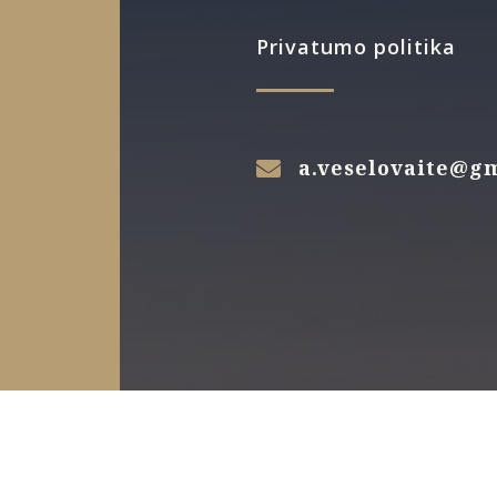
Privatumo politika
a.veselovaite@g
