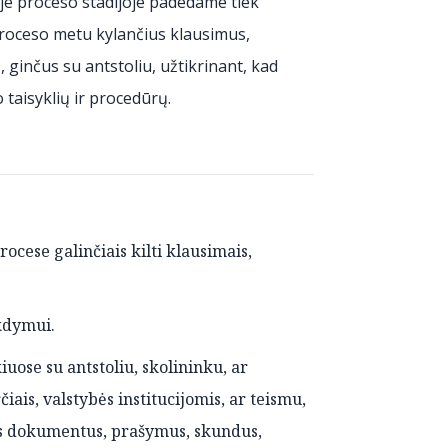
ioje proceso stadijoje padedame tiek
roceso metu kylančius klausimus,
 ginčus su antstoliu, užtikrinant, kad
taisyklių ir procedūrų.
cese galinčiais kilti klausimais,
kdymui.
ose su antstoliu, skolininku, ar
iais, valstybės institucijomis, ar teismu,
us dokumentus, prašymus, skundus,