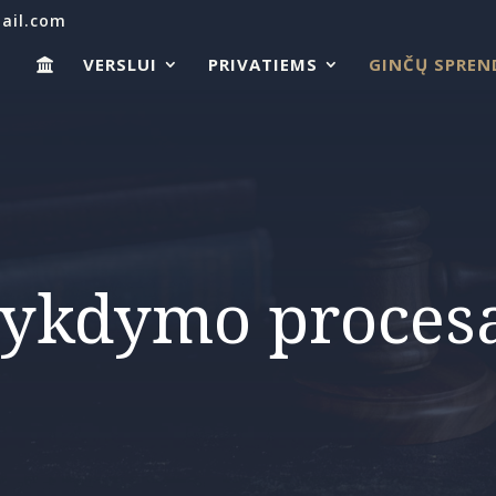
ail.com
VERSLUI
PRIVATIEMS
GINČŲ SPREN
ykdymo proces